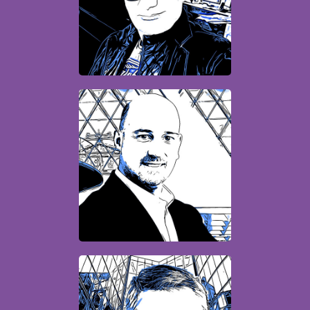
Producteur de contenus
numériques
Patrick
Directeur digital &
innovation
Pascal