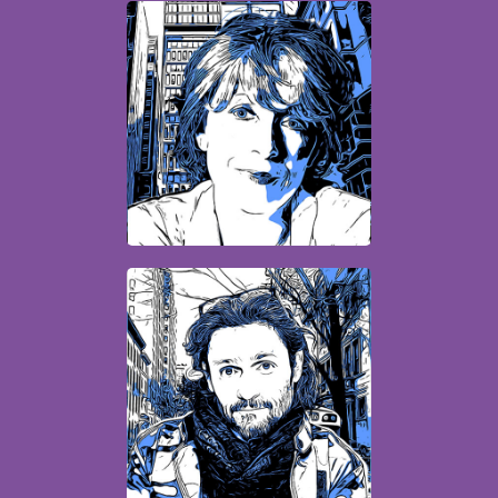
Aude
Directrice opérationnelle
aude.lelu@quatrebis.fr
Jean-Philippe
Directeur de création