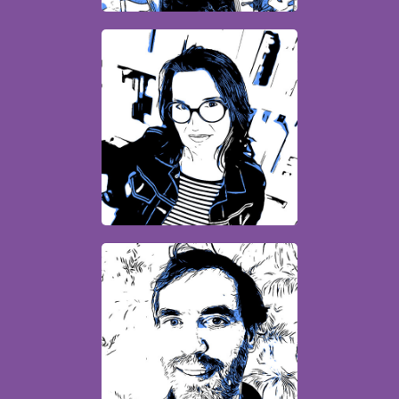
Anne
Conceptrice - Rédactrice
anne.carquain@quatrebis.fr
Bruno
Chef de pub
agence@quatrebis.fr