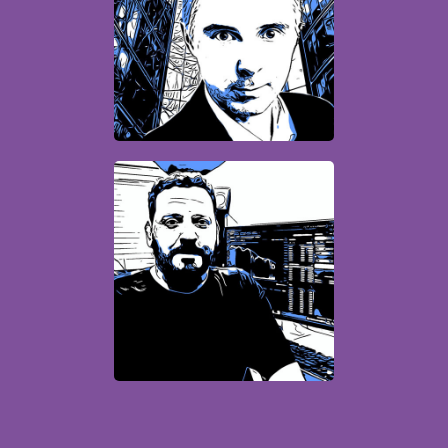
Directeur études et
développements IT
Issam
Lead Développeur - Full
stack - expert technologies
web et administration
systèmes