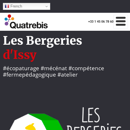
French
+33 1 45 06 78 60
Les Bergeries
d'Issy
#écopaturage #mécénat #compétence
#fermepédagogique #atelier