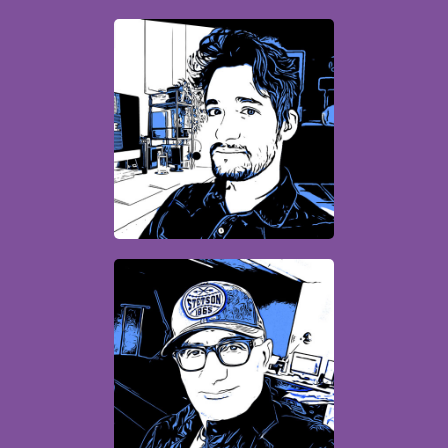
David
Infographiste web
Paul
Producteur de contenus
numériques