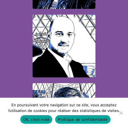
Patrick
Directeur digital &
innovation
Pascal
En poursuivant votre navigation sur ce site, vous acceptez
l’utilisation de cookies pour réaliser des statistiques de visites.
Directeur études et
OK, c'est noté
Politique de confidentialité
développements IT