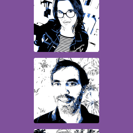
Anne
Conceptrice - Rédactrice
anne.carquain@quatrebis.fr
Bruno
Chef de pub
agence@quatrebis.fr