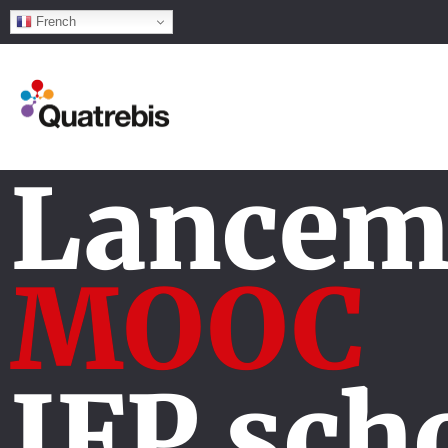
French
Lancem
MOOC
IFP sch