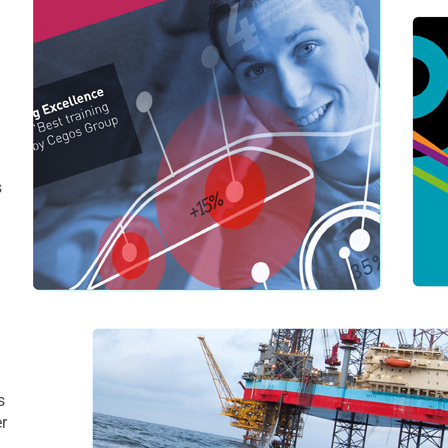
s
s
r