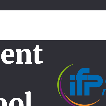
ent
ool