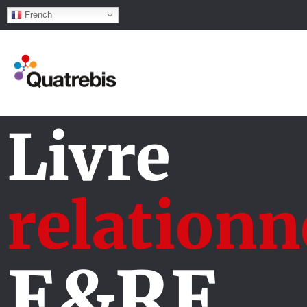
French
Livre
relationn
E&RE